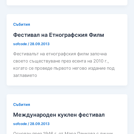
Събития
Фестивал на Етнографския Филм
sofcode
/
28.09.2013
Фестивалът на етнографския филм започна
своето съществуване през есента на 2010 г.,
когато се проведе първото негово издание под
заглавието
Събития
Международен куклен фестивал
sofcode
/
28.09.2013
Основан през 1946 г. от Мара Пенкова с лични